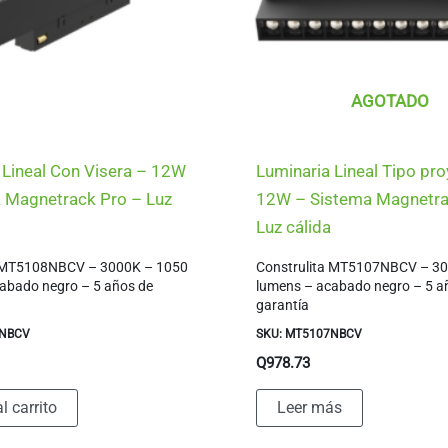
AGOTADO
 Lineal Con Visera – 12W
Luminaria Lineal Tipo pr
 Magnetrack Pro – Luz
12W – Sistema Magnetra
Luz cálida
a MT5108NBCV – 3000K – 1050
Construlita MT5107NBCV – 3
abado negro – 5 años de
lumens – acabado negro – 5 a
garantía
8NBCV
SKU: MT5107NBCV
Q
978.73
l carrito
Leer más