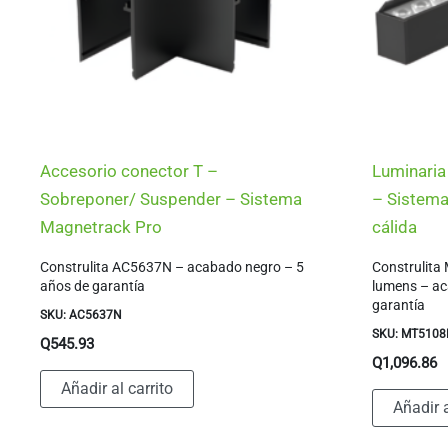
Accesorio conector T –
Luminaria
Sobreponer/ Suspender – Sistema
– Sistema
Magnetrack Pro
cálida
Construlita AC5637N – acabado negro – 5
Construlit
años de garantía
lumens – ac
garantía
SKU: AC5637N
SKU: MT510
Q
545.93
Q
1,096.86
Añadir al carrito
Añadir a