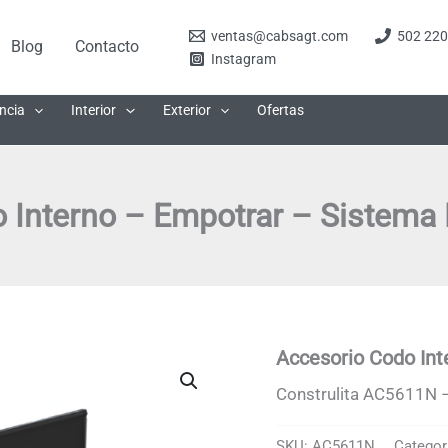
ventas@cabsagt.com
502 220
Blog
Contacto
Instagram
ncia
Interior
Exterior
Ofertas
 Interno – Empotrar – Sistema
Accesorio Codo In
Construlita AC5611N –
SKU:
AC5611N
Categor