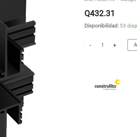
Q
432.31
Disponibilidad:
53 dis
Accesorio
A
-
+
Codo
Interno
-
Empotrar
-
Sistema
Magnetrack
Pro
cantidad