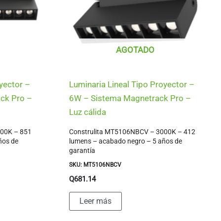
AGOTADO
oyector –
Luminaria Lineal Tipo Proyector –
ck Pro –
6W – Sistema Magnetrack Pro –
Luz cálida
000K – 851
Construlita MT5106NBCV – 3000K – 412
ños de
lumens – acabado negro – 5 años de
garantía
SKU: MT5106NBCV
Q
681.14
Leer más