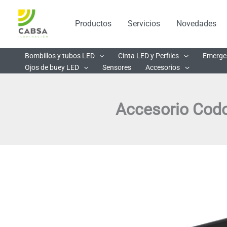
Ir
al
Productos
Servicios
Novedades
contenido
Bombillos y tubos LED
Cinta LED y Perfiles
Emerge
Ojos de buey LED
Sensores
Accesorios
Accesorio Codo