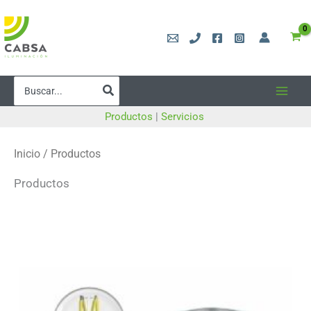
Ir
al
contenido
Buscar
por:
Productos
|
Servicios
Inicio
/ Productos
Productos