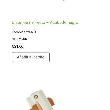
su representante de ventas.
Unión de riel recta – Acabado negro
Tecnolite YS-I/N
SKU: YS-I/N
Q
21.66
Añadir al carrito