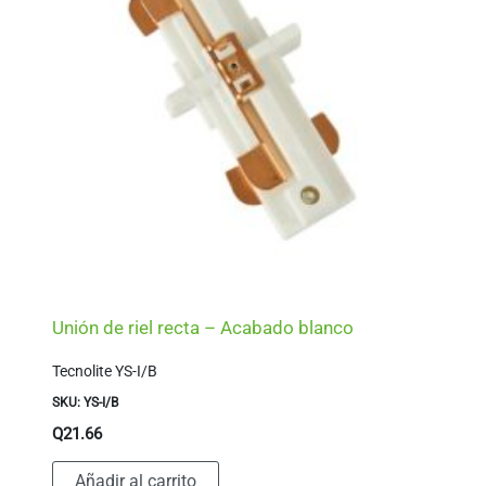
Unión de riel recta – Acabado blanco
Tecnolite YS-I/B
SKU: YS-I/B
Q
21.66
Añadir al carrito