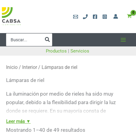
Ir
al
contenido
Buscar
por:
Productos
|
Servicios
Inicio
/
Interior
/ Lámparas de riel
Lámparas de riel
La iluminación por medio de rieles ha sido muy
popular, debido a la flexibilidad para dirigir la luz
donde se requiere. En su mayoría consta de
luminarias de acentos, pero también está disponible
Leer más ▼
para luz general.
Ordenado
Mostrando 1–40 de 49 resultados
por