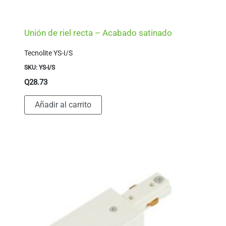
Unión de riel recta – Acabado satinado
Tecnolite YS-I/S
SKU: YS-I/S
Q
28.73
Añadir al carrito