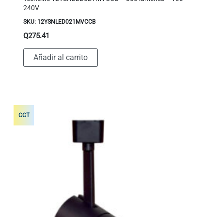
240V
SKU: 12YSNLED021MVCCB
Q
275.41
Añadir al carrito
CCT