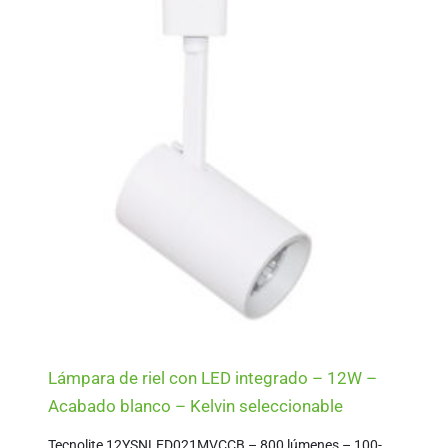
Lámpara de riel con LED integrado – 12W –
Acabado blanco – Kelvin seleccionable
Tecnolite 12YSNLED021MVCCB – 800 lúmenes – 100-