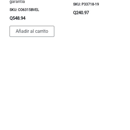
garantía
SKU: P33718-19
SKU: CO6315BVEL
Q
240.97
Q
548.94
Añadir al carrito