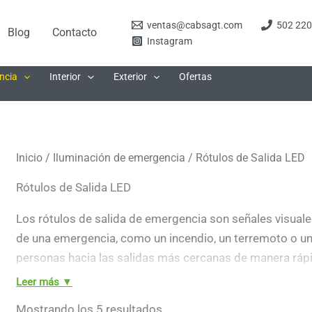
ventas@cabsagt.com
502 220
Blog
Contacto
Instagram
ncia
Interior
Exterior
Ofertas
Inicio
/
Iluminación de emergencia
/ Rótulos de Salida LED
Rótulos de Salida LED
Los rótulos de salida de emergencia son señales visuale
de una emergencia, como un incendio, un terremoto o un c
personas hacia las salidas más cercanas de manera rápid
Leer más ▼
Deben colocarse estratégicamente, de tal forma que una 
Ordenado
Mostrando los 5 resultados