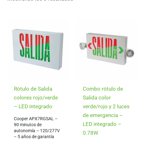
identificar qué camino tomar.
por
precio:
bajo
a
Cuentan principalmente con las palabras EXIT en inglés 
alto
adecuado. Están disponibles con letras rojas o verdes.
Existen rótulos con o sin respaldo de emergencia, los pr
eléctrica normal, los segundos sólo encienden si hay en
Algunos rótulos tienen cabezas de luz dirigibles, son l
Rótulo de Salida
Combo rótulo de
colores rojo/verde
Salida color
– LED integrado
verde/rojo y 2 luces
de emergencia –
Cooper APX7RGSAL –
LED integrado –
90 minutos de
autonomía – 120/277V
0.78W
– 5 años de garantía