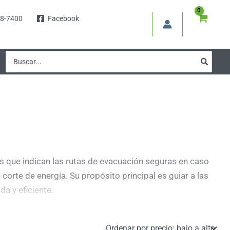
8-7400
Facebook
Buscar
por:
s que indican las rutas de evacuación seguras en caso
orte de energía. Su propósito principal es guiar a las
a y eficiente.
persona que va a salir de un edificio debería de