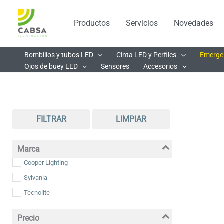
Ir
al
Productos
Servicios
Novedades
contenido
Bombillos y tubos LED
Cinta LED y Perfiles
Emerge
Ojos de buey LED
Sensores
Accesorios
FILTRAR
LIMPIAR
Marca
Cooper Lighting
Sylvania
Tecnolite
Precio