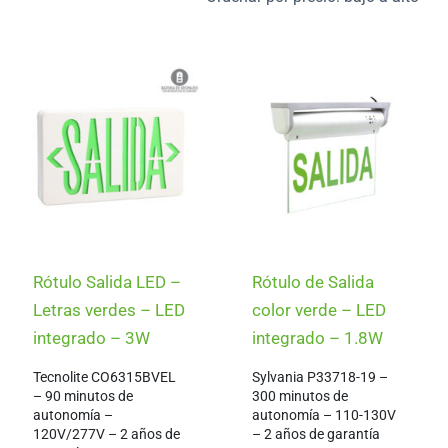
y/o SALIDA en español, las letras deben tener un tamaño
imeros encenderán por 90 minutos si falla la energía
ergía normal.
lamados combo.
Rótulo Salida LED –
Rótulo de Salida
Letras verdes – LED
color verde – LED
integrado – 3W
integrado – 1.8W
Tecnolite CO6315BVEL
Sylvania P33718-19 –
– 90 minutos de
300 minutos de
autonomía –
autonomía – 110-130V
120V/277V – 2 años de
– 2 años de garantía