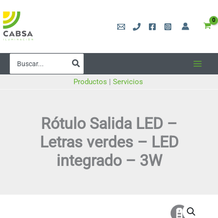
Ir
al
contenido
Buscar
por:
Productos
|
Servicios
Rótulo Salida LED –
Letras verdes – LED
integrado – 3W