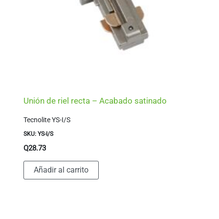
Unión de riel recta – Acabado satinado
Tecnolite YS-I/S
SKU: YS-I/S
Q
28.73
Añadir al carrito