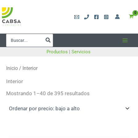
Ir
al
contenido
Buscar
por:
Productos
|
Servicios
Inicio
/ Interior
Interior
Ordenado
Mostrando 1–40 de 395 resultados
por
precio:
bajo
a
alto