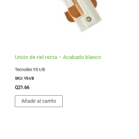
Unión de riel recta – Acabado blanco
Tecnolite YS-I/B
SKU: YS-I/B
Q
21.66
Añadir al carrito