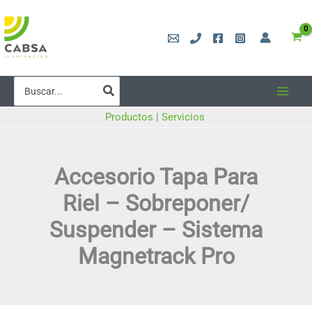
Ir
al
contenido
Buscar
por:
Productos
|
Servicios
Accesorio Tapa Para
Riel – Sobreponer/
Suspender – Sistema
Magnetrack Pro