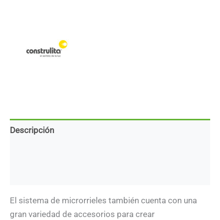
Riel
-
Sobreponer/
Suspender
-
Sistema
Magnetrack
Pro
cantidad
Descripción
Marca
Descargas
El sistema de microrrieles también cuenta con una
gran variedad de accesorios para crear