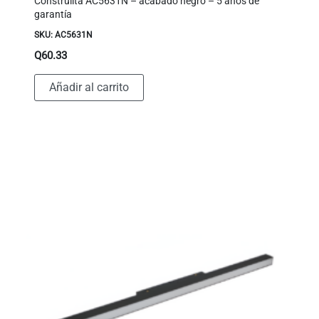
Construlita AC5631N – acabado negro – 5 años de
garantía
SKU: AC5631N
Q
60.33
Añadir al carrito