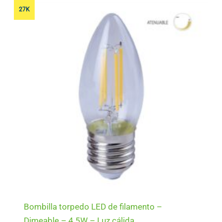
27K
Bombilla torpedo LED de filamento –
Dimeable – 4.5W – Luz cálida