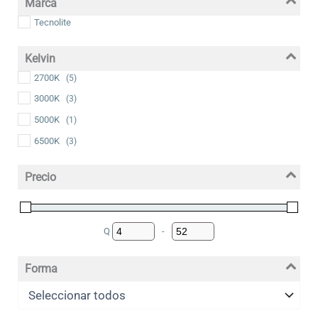
Marca
Tecnolite
Kelvin
2700K
(5)
3000K
(3)
5000K
(1)
6500K
(3)
Precio
Q
-
Minimum Price
Maximum Price
Forma