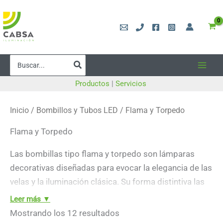
Ir
al
contenido
Buscar
por:
Productos
|
Servicios
Inicio
/
Bombillos y Tubos LED
/ Flama y Torpedo
Flama y Torpedo
Las bombillas tipo flama y torpedo son lámparas
decorativas diseñadas para evocar la elegancia de las
velas y la iluminación clásica. Su forma distintiva las
hace ideales para crear ambientes cálidos y
Leer más ▼
acogedores en candelabros, lámparas colgantes,
Ordenado
Mostrando los 12 resultados
por