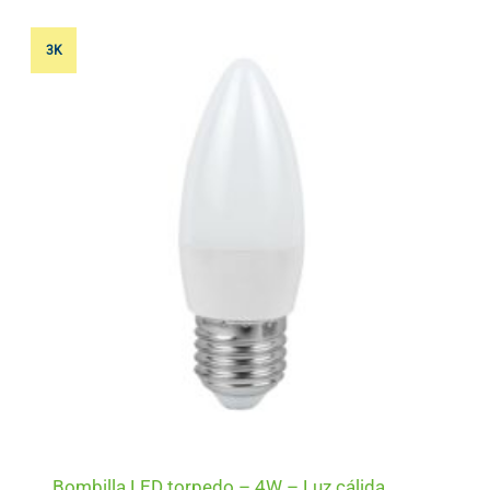
3K
Bombilla LED torpedo – 4W – Luz cálida