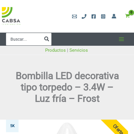
Ir
al
contenido
Buscar
por:
Productos
|
Servicios
Bombilla LED decorativa
tipo torpedo – 3.4W –
Luz fría – Frost
Oferta
5K