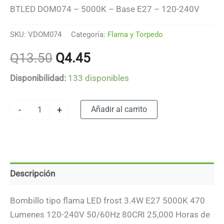
BTLED DOM074 – 5000K – Base E27 – 120-240V
SKU:
VDOM074
Categoría:
Flama y Torpedo
El
El
Q
13.50
Q
4.45
precio
precio
Disponibilidad:
133 disponibles
original
actual
Bombilla
Alternative:
Añadir al carrito
-
+
LED
era:
es:
decorativa
tipo
Q13.50.
Q4.45.
torpedo
-
3.4W
Descripción
-
Luz
fría
Bombillo tipo flama LED frost 3.4W E27 5000K 470
-
Lumenes 120-240V 50/60Hz 80CRI 25,000 Horas de
Frost