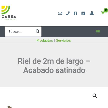
Ir
al
contenido
Buscar
por:
Productos
|
Servicios
Riel de 2m de largo –
Acabado satinado