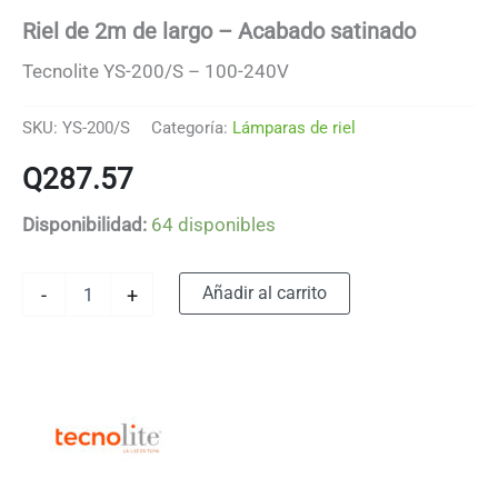
Riel de 2m de largo – Acabado satinado
Tecnolite YS-200/S – 100-240V
SKU:
YS-200/S
Categoría:
Lámparas de riel
Q
287.57
Disponibilidad:
64 disponibles
Riel
Alternative:
Añadir al carrito
-
+
de
2m
de
largo
-
Acabado
satinado
cantidad