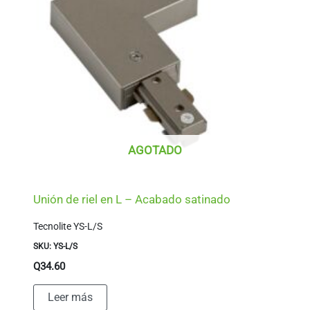
AGOTADO
Unión de riel en L – Acabado satinado
Tecnolite YS-L/S
SKU: YS-L/S
Q
34.60
Leer más