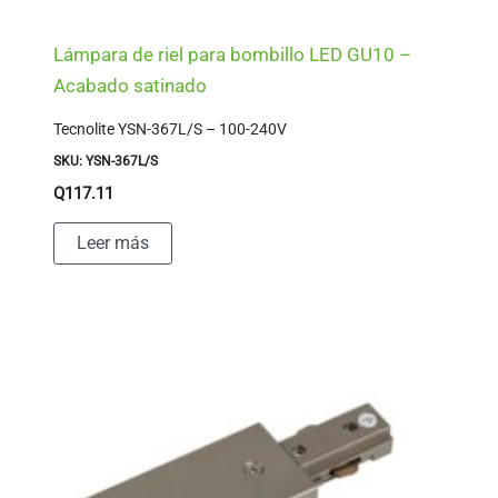
Lámpara de riel para bombillo LED GU10 –
Acabado satinado
Tecnolite YSN-367L/S – 100-240V
SKU: YSN-367L/S
Q
117.11
Leer más