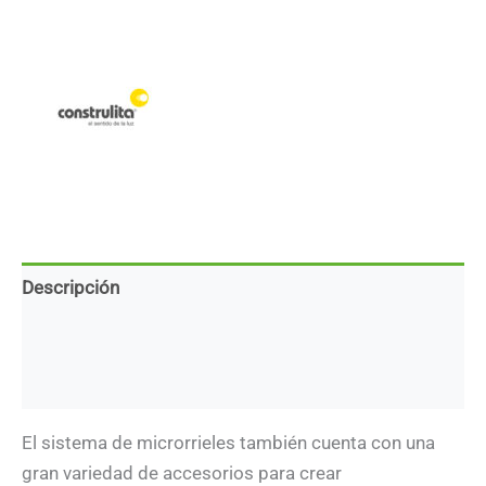
-
Sobreponer/
Suspender
-
Sistema
Magnetrack
Pro
cantidad
Descripción
Marca
Descargas
El sistema de microrrieles también cuenta con una
gran variedad de accesorios para crear