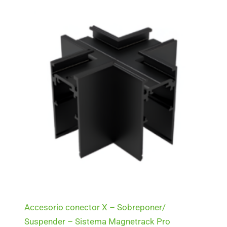
Accesorio conector X – Sobreponer/
Suspender – Sistema Magnetrack Pro