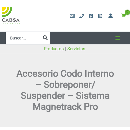
Ir
al
contenido
Buscar
por:
Productos
|
Servicios
Accesorio Codo Interno
– Sobreponer/
Suspender – Sistema
Magnetrack Pro