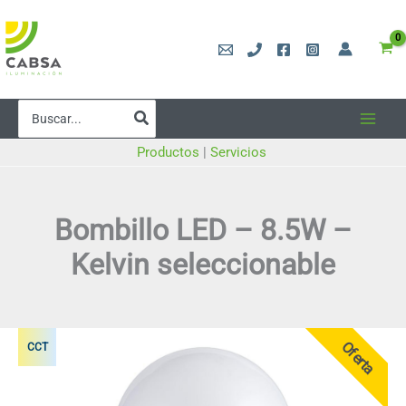
Ir
al
contenido
Buscar
por:
Productos
|
Servicios
Bombillo LED – 8.5W –
Kelvin seleccionable
Oferta
CCT