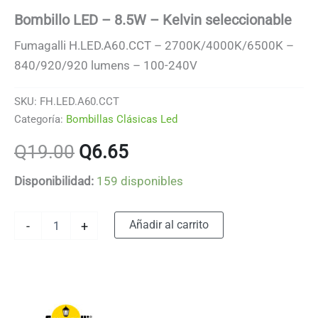
Bombillo LED – 8.5W – Kelvin seleccionable
Fumagalli H.LED.A60.CCT – 2700K/4000K/6500K –
840/920/920 lumens – 100-240V
SKU:
FH.LED.A60.CCT
Categoría:
Bombillas Clásicas Led
El
El
Q
19.00
Q
6.65
precio
precio
Disponibilidad:
159 disponibles
original
actual
Bombillo
Alternative:
Añadir al carrito
-
+
LED
era:
es:
-
8.5W
Q19.00.
Q6.65.
-
Kelvin
seleccionable
cantidad