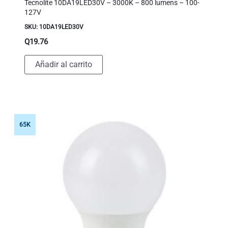
Tecnolite 10DA19LED30V – 3000K – 800 lumens – 100-
127V
SKU: 10DA19LED30V
Q
19.76
Añadir al carrito
65K