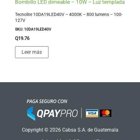
Bombillo LED dimeable – 10W – Luz templada
Tecnolite 10DA19LED40V – 4000K – 800 lumens – 100-
127V
SKU: 10DA19LED40V
Q
19.76
Leer más
Copyright © 2026 Cabsa S.A. de Guatemala