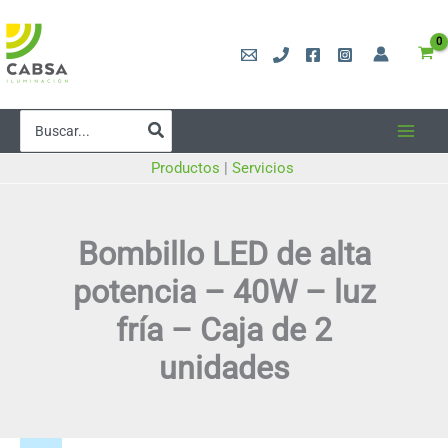
Ir
al
contenido
Buscar
por:
Productos
|
Servicios
Bombillo LED de alta
potencia – 40W – luz
fría – Caja de 2
unidades