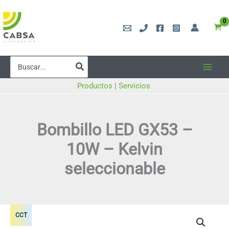
Ir
al
contenido
Buscar
por:
Productos
|
Servicios
Bombillo LED GX53 –
10W – Kelvin
seleccionable
CCT