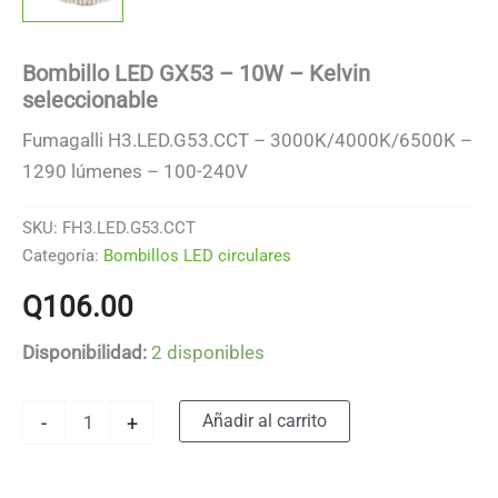
Bombillo LED GX53 – 10W – Kelvin
seleccionable
Fumagalli H3.LED.G53.CCT – 3000K/4000K/6500K –
1290 lúmenes – 100-240V
SKU:
FH3.LED.G53.CCT
Categoría:
Bombillos LED circulares
Q
106.00
Disponibilidad:
2 disponibles
Bombillo
Alternative:
Añadir al carrito
-
+
LED
GX53
-