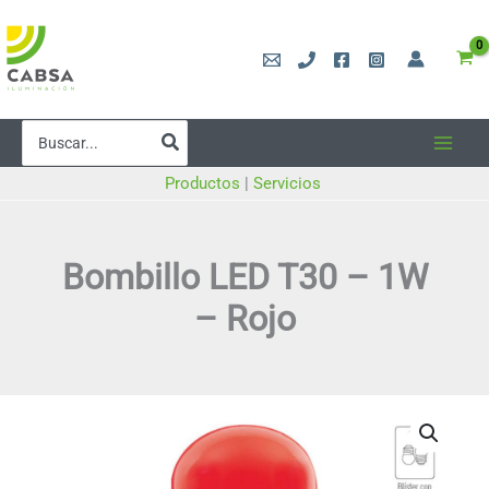
Ir
al
contenido
Buscar
por:
Productos
|
Servicios
Bombillo LED T30 – 1W
– Rojo