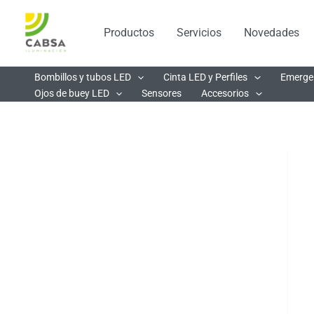
Ir
al
Productos
Servicios
Novedades
contenido
Bombillos y tubos LED
Cinta LED y Perfiles
Emerge
Ojos de buey LED
Sensores
Accesorios