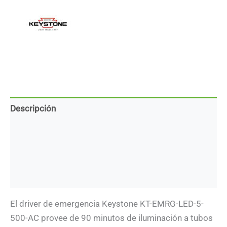
tubos
LED
T8
y
T5
cantidad
Descripción
Información adicional
Marca
Descargas
El driver de emergencia Keystone KT-EMRG-LED-5-
500-AC provee de 90 minutos de iluminación a tubos