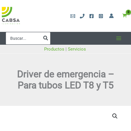
Ir
al
contenido
Buscar
por:
Productos
|
Servicios
Driver de emergencia –
Para tubos LED T8 y T5