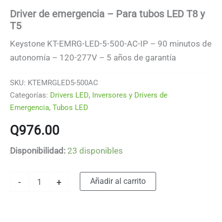
Driver de emergencia – Para tubos LED T8 y
T5
Keystone KT-EMRG-LED-5-500-AC-IP – 90 minutos de
autonomía – 120-277V – 5 años de garantía
SKU:
KTEMRGLED5-500AC
Categorías:
Drivers LED
,
Inversores y Drivers de
Emergencia
,
Tubos LED
Q
976.00
Disponibilidad:
23 disponibles
Driver
Alternative:
Añadir al carrito
-
+
de
emergencia
-
Para