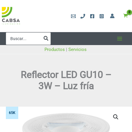
Ir
al
contenido
Buscar
por:
Productos
|
Servicios
Reflector LED GU10 –
3W – Luz fría
65K