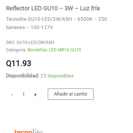
Reflector LED GU10 – 3W – Luz fría
Tecnolite GU10-LED/3W/65H – 6500K – 250
lúmenes – 100-127V
SKU:
GU10-LED/3W/65H
Categoría:
Bombillas LED MR16 GU10
Q
11.93
Disponibilidad:
23 disponibles
Reflector
Alternative:
Añadir al carrito
-
+
LED
GU10
-
3W
-
Luz
fría