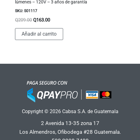
lúmenes – 120V – 3 años de garantía
SKU: S01117
El
El
Q
209.00
Q
163.00
precio
precio
original
actual
Añadir al carrito
era:
es:
Q209.00.
Q163.00.
Copyright © 2026 Cabsa S.A. de Guatemala
2 Avenida 13-35 zona 17
Los Almendros, Ofibodega #28 Guatemala.