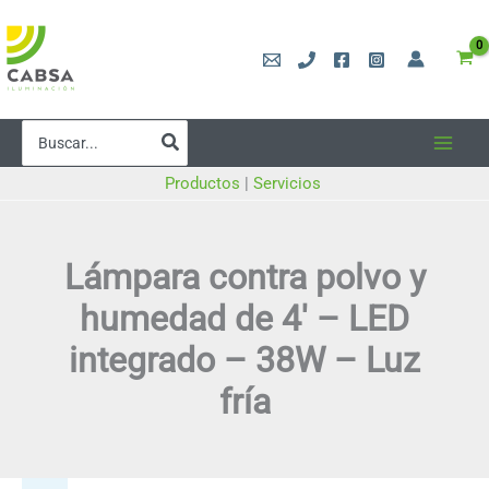
Ir
al
contenido
Buscar
por:
Productos
|
Servicios
Lámpara contra polvo y
humedad de 4′ – LED
integrado – 38W – Luz
fría