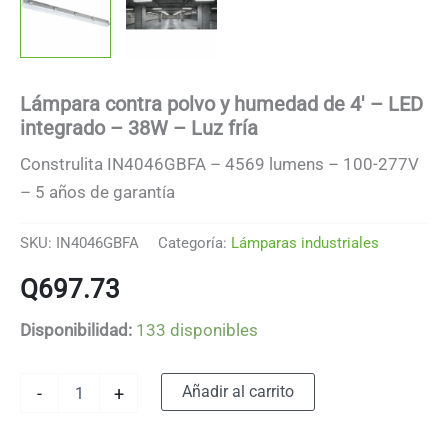
Lámpara contra polvo y humedad de 4′ – LED
integrado – 38W – Luz fría
Construlita IN4046GBFA – 4569 lumens – 100-277V
– 5 años de garantía
SKU:
IN4046GBFA
Categoría:
Lámparas industriales
Q
697.73
Disponibilidad:
133 disponibles
Lámpara
Alternative:
Añadir al carrito
-
+
contra
polvo
y