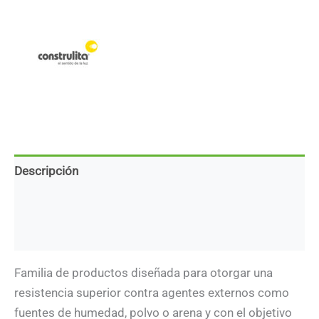
humedad
de
4'
-
LED
integrado
-
38W
-
Luz
fría
cantidad
Descripción
Marca
Descargas
Familia de productos diseñada para otorgar una
resistencia superior contra agentes externos como
fuentes de humedad, polvo o arena y con el objetivo