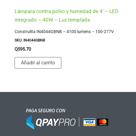
Lámpara contra polvo y humedad de 4′ – LED
integrado – 40W – Luz templada
Construlita IN4044GBNB – 4100 lumens – 100-277V
SKU: IN4044GBNB
Q
595.70
Añadir al carrito