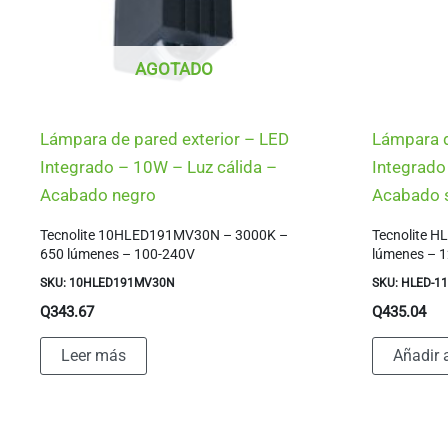
AGOTADO
Lámpara de pared exterior – LED
Lámpara d
Integrado – 10W – Luz cálida –
Integrado
Acabado negro
Acabado 
Tecnolite 10HLED191MV30N – 3000K –
Tecnolite H
650 lúmenes – 100-240V
lúmenes – 
SKU: 10HLED191MV30N
SKU: HLED-1
Q
343.67
Q
435.04
Leer más
Añadir a