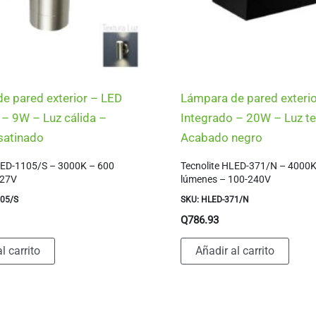
e pared exterior – LED
Lámpara de pared exteri
 – 9W – Luz cálida –
Integrado – 20W – Luz t
satinado
Acabado negro
LED-1105/S – 3000K – 600
Tecnolite HLED-371/N – 4000
127V
lúmenes – 100-240V
105/S
SKU: HLED-371/N
Q
786.93
l carrito
Añadir al carrito