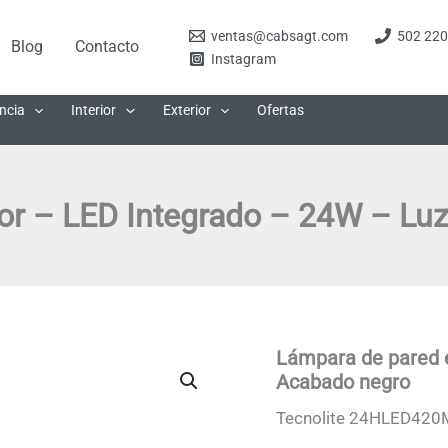
ventas@cabsagt.com
502 220
Blog
Contacto
Instagram
ncia
Interior
Exterior
Ofertas
or – LED Integrado – 24W – Lu
Lámpara de pared e
Acabado negro
Tecnolite 24HLED420