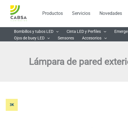
Ir
al
Productos
Servicios
Novedades
contenido
Bombillos y tubos LED
Cinta LED y Perfiles
Emerge
Ojos de buey LED
Sensores
Accesorios
Lámpara de pared exteri
3K