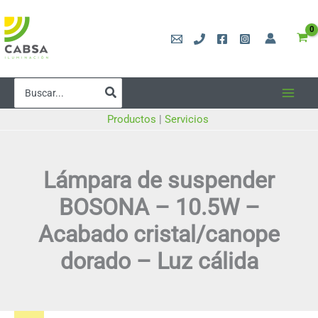
Ir
al
contenido
Buscar
por:
Productos
|
Servicios
Lámpara de suspender
BOSONA – 10.5W –
Acabado cristal/canope
dorado – Luz cálida