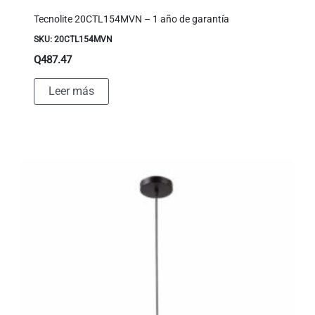
Tecnolite 20CTL154MVN – 1 año de garantía
SKU: 20CTL154MVN
Q
487.47
Leer más