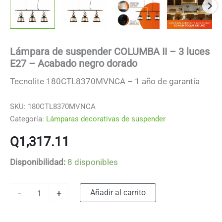
Lámpara de suspender COLUMBA II – 3 luces
E27 – Acabado negro dorado
Tecnolite 180CTL8370MVNCA – 1 año de garantía
SKU:
180CTL8370MVNCA
Categoría:
Lámparas decorativas de suspender
Q
1,317.11
Disponibilidad:
8 disponibles
Lámpara
Alternative:
Añadir al carrito
-
+
de
suspender
COLUMBA