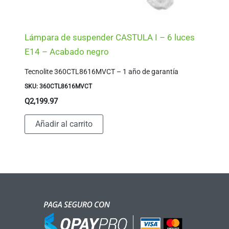
Lámpara de suspender CASTULA I – 6 luces
E14 – Acabado negro
Tecnolite 360CTL8616MVCT – 1 año de garantía
SKU: 360CTL8616MVCT
Q
2,199.97
Añadir al carrito