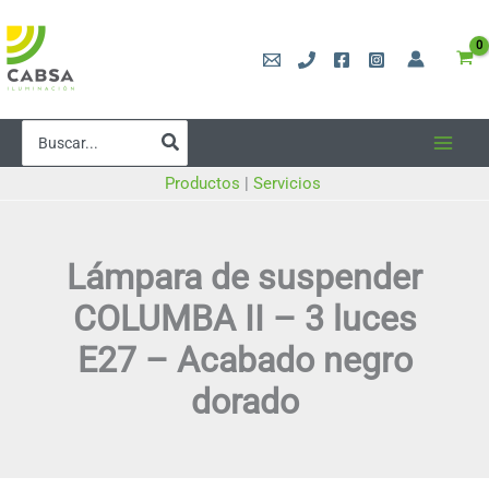
Ir
al
contenido
Buscar
por:
Productos
|
Servicios
Lámpara de suspender
COLUMBA II – 3 luces
E27 – Acabado negro
dorado