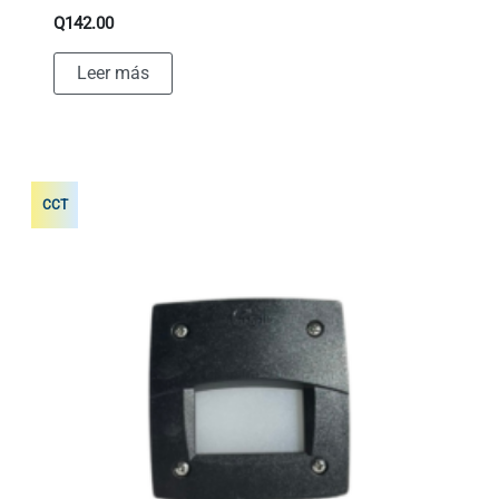
Q
142.00
Leer más
CCT