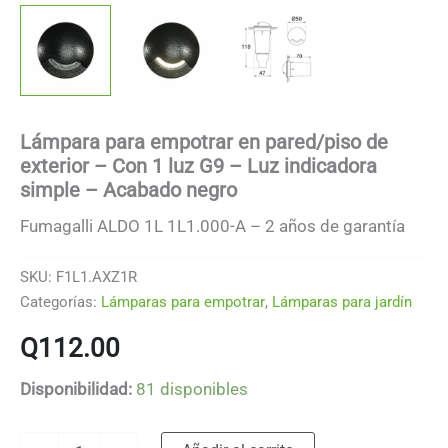
Lámpara para empotrar en pared/piso de
exterior – Con 1 luz G9 – Luz indicadora
simple – Acabado negro
Fumagalli ALDO 1L 1L1.000-A – 2 años de garantía
SKU:
F1L1.AXZ1R
Categorías:
Lámparas para empotrar
,
Lámparas para jardín
Q
112.00
Disponibilidad:
81 disponibles
Lámpara
Alternative: