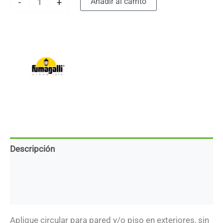
Añadir al carrito
-
+
para
empotrar
en
pared/piso
de
exterior
–
Con
1
luz
G9
–
Luz
indicadora
simple
Descripción
-
Acabado
Marca
negro
cantidad
Descargas
Aplique circular para pared y/o piso en exteriores, sin