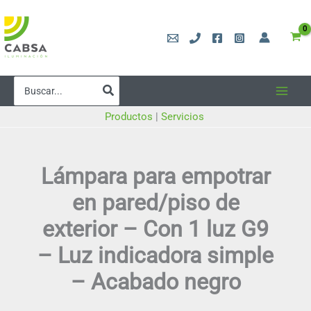
Ir
al
contenido
Buscar
por:
Productos
|
Servicios
Lámpara para empotrar
en pared/piso de
exterior – Con 1 luz G9
– Luz indicadora simple
– Acabado negro