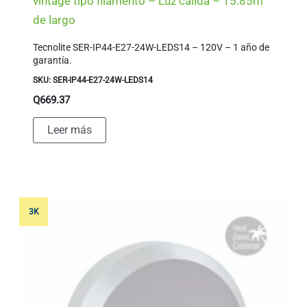
vintage tipo filamento – Luz cálida – 15.85m
de largo
Tecnolite SER-IP44-E27-24W-LEDS14 – 120V – 1 año de
garantía.
SKU: SER-IP44-E27-24W-LEDS14
Q
669.37
Leer más
3K