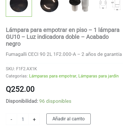
Lámpara para empotrar en piso – 1 lámpara
GU10 – Luz indicadora doble – Acabado
negro
Fumagalli CECI 90 2L 1F2.000-A – 2 años de garantía
SKU:
F1F2.AX1K
Categorías:
Lámparas para empotrar
,
Lámparas para jardín
Q
252.00
Disponibilidad:
96 disponibles
Lámpara
Alternative:
Añadir al carrito
-
+
para
empotrar