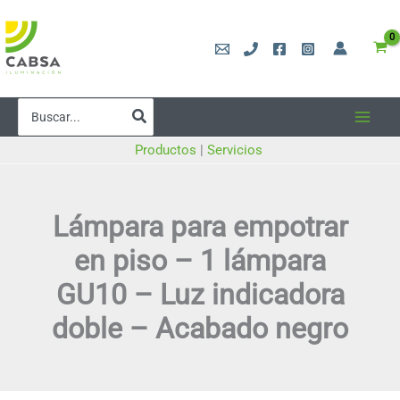
Ir
al
contenido
Buscar
por:
Productos
|
Servicios
Lámpara para empotrar
en piso – 1 lámpara
GU10 – Luz indicadora
doble – Acabado negro