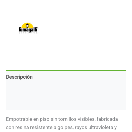
en
piso
–
1
lámpara
GU10
–
Luz
indicadora
doble
-
Acabado
negro
Descripción
cantidad
Marca
Descargas
Empotrable en piso sin tornillos visibles, fabricada
con resina resistente a golpes, rayos ultravioleta y