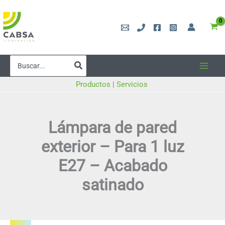
Ir
al
contenido
Buscar
por:
Productos
|
Servicios
Lámpara de pared
exterior – Para 1 luz
E27 – Acabado
satinado