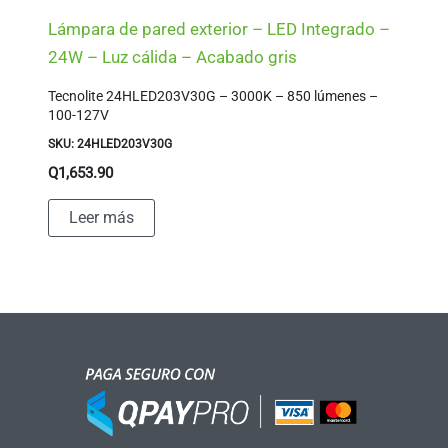
Lámpara de pared exterior – LED Integrado –
24W – Luz cálida – Acabado gris
Tecnolite 24HLED203V30G – 3000K – 850 lúmenes –
100-127V
SKU: 24HLED203V30G
Q
1,653.90
Leer más