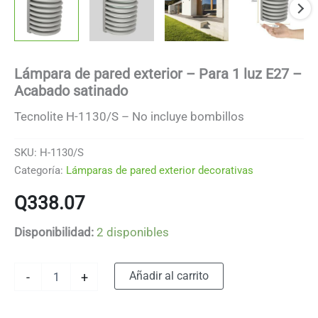
Lámpara de pared exterior – Para 1 luz E27 –
Acabado satinado
Tecnolite H-1130/S – No incluye bombillos
SKU:
H-1130/S
Categoría:
Lámparas de pared exterior decorativas
Q
338.07
Disponibilidad:
2 disponibles
Lámpara
Alternative:
Añadir al carrito
-
+
de
pared
exterior