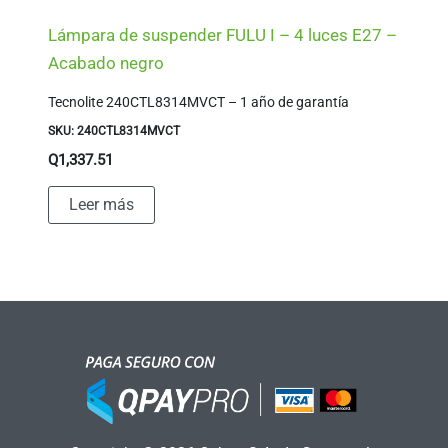
Lámpara de suspender FULU I – 4 luces E27 –
Acabado negro
Tecnolite 240CTL8314MVCT – 1 año de garantía
SKU: 240CTL8314MVCT
Q
1,337.51
Leer más