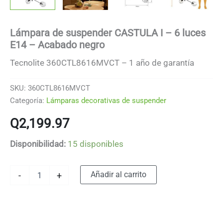
Lámpara de suspender CASTULA I – 6 luces
E14 – Acabado negro
Tecnolite 360CTL8616MVCT – 1 año de garantía
SKU:
360CTL8616MVCT
Categoría:
Lámparas decorativas de suspender
Q
2,199.97
Disponibilidad:
15 disponibles
Lámpara
Alternative:
Añadir al carrito
-
+
de
suspender
CASTULA
I
-