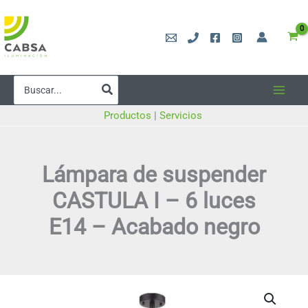
Ir
al
contenido
Buscar
por:
Productos
|
Servicios
Lámpara de suspender
CASTULA I – 6 luces
E14 – Acabado negro