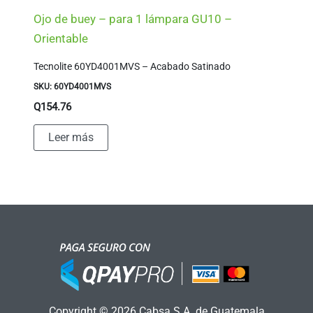
Ojo de buey – para 1 lámpara GU10 –
Orientable
Tecnolite 60YD4001MVS – Acabado Satinado
SKU: 60YD4001MVS
Q
154.76
Leer más
Copyright © 2026 Cabsa S.A. de Guatemala