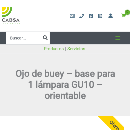
Ir
al
contenido
Buscar
por:
Productos
|
Servicios
Ojo de buey – base para
1 lámpara GU10 –
orientable
Oferta