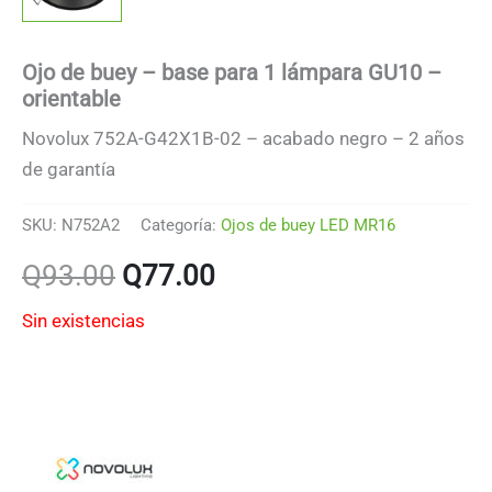
Ojo de buey – base para 1 lámpara GU10 –
orientable
Novolux 752A-G42X1B-02 – acabado negro – 2 años
de garantía
SKU:
N752A2
Categoría:
Ojos de buey LED MR16
El
El
Q
93.00
Q
77.00
precio
precio
Sin existencias
original
actual
era:
es:
Q93.00.
Q77.00.