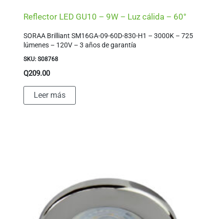
Reflector LED GU10 – 9W – Luz cálida – 60°
SORAA Brilliant SM16GA-09-60D-830-H1 – 3000K – 725
lúmenes – 120V – 3 años de garantía
SKU: S08768
Q
209.00
Leer más