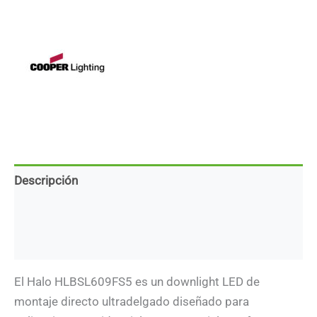
empotrable
LED
6"
-
11W
-
Kelvin
seleccionable
cantidad
Descripción
Marca
Descargas
El Halo HLBSL609FS5 es un downlight LED de
montaje directo ultradelgado diseñado para