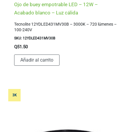
Ojo de buey empotrable LED – 12W –
Acabado blanco – Luz cálida
Tecnolite 12YDLED431MV30B – 3000K – 720 lúmenes –
100-240V
SKU: 12YDLED431MV30B
Q
51.50
Añadir al carrito
3K