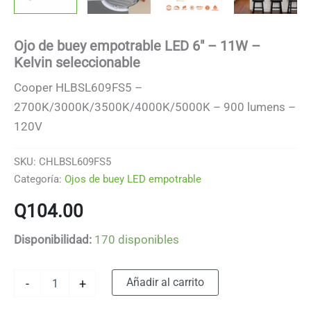
Ojo de buey empotrable LED 6″ – 11W –
Kelvin seleccionable
Cooper HLBSL609FS5 –
2700K/3000K/3500K/4000K/5000K – 900 lumens –
120V
SKU:
CHLBSL609FS5
Categoría:
Ojos de buey LED empotrable
Q
104.00
Disponibilidad:
170 disponibles
Ojo
Alternative:
Añadir al carrito
-
+
de
buey