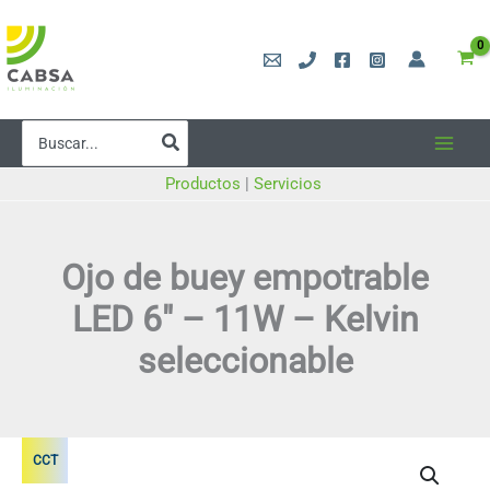
Ir
al
contenido
Buscar
por:
Productos
|
Servicios
Ojo de buey empotrable
LED 6″ – 11W – Kelvin
seleccionable
CCT