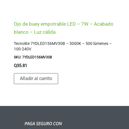
Ojo de buey empotrable LED – 7W – Acabado
blanco – Luz cálida
Tecnolite 7YDLED156MV30B – 3000K – 500 lúmenes –
100-240V
SKU: 7YDLED156MV30B
Q
35.81
Añadir al carrito