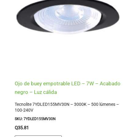
Ojo de buey empotrable LED – 7W – Acabado
negro – Luz cálida
Tecnolite 7YDLED155MV30N – 3000K – 500 lúmenes –
100-240V
SKU: 7YDLED155MV30N
Q
35.81