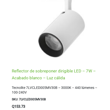
Reflector de sobreponer dirigible LED – 7W –
Acabado blanco – Luz cálida
Tecnolite 7LVCLED005MV30B – 3000K – 440 lúmenes –
100-240V
SKU: 7LVCLED005MV30B
Q
153.73