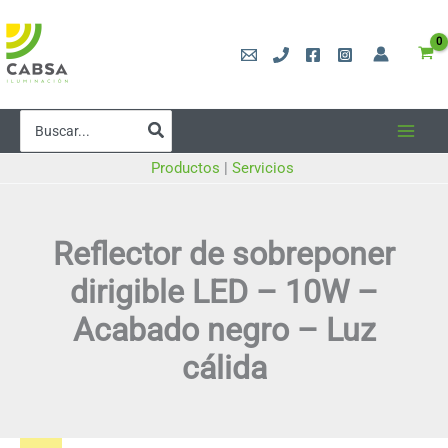
Ir
al
contenido
Buscar
por:
Productos
|
Servicios
Reflector de sobreponer
dirigible LED – 10W –
Acabado negro – Luz
cálida