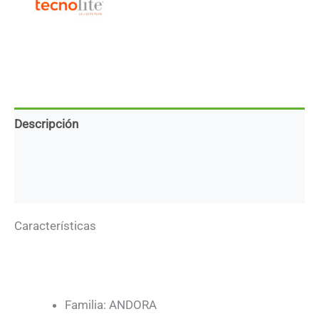
GX5.3
-
Orientable
cantidad
Descripción
Marca
Descargas
Características
Familia: ANDORA