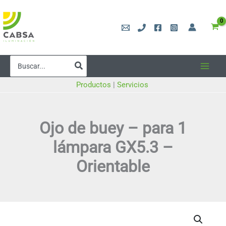
Ir
al
contenido
Buscar
por:
Productos
|
Servicios
Ojo de buey – para 1
lámpara GX5.3 –
Orientable