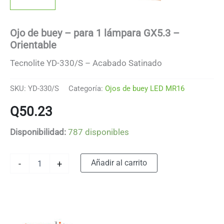
Ojo de buey – para 1 lámpara GX5.3 –
Orientable
Tecnolite YD-330/S – Acabado Satinado
SKU:
YD-330/S
Categoría:
Ojos de buey LED MR16
Q
50.23
Disponibilidad:
787 disponibles
Ojo
Alternative:
Añadir al carrito
-
+
de
buey
-
para
1
lámpara