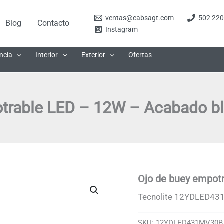
ventas@cabsagt.com
502 220
Blog
Contacto
Instagram
ncia
Interior
Exterior
Ofertas
trable LED – 12W – Acabado bl
Ojo de buey empot
Tecnolite 12YDLED43
SKU:
12YDLED431MV30B