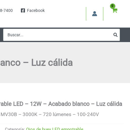
8-7400
Facebook
Buscar
por:
anco – Luz cálida
rable LED – 12W – Acabado blanco – Luz cálida
1MV30B – 3000K – 720 lúmenes – 100-240V
Categoría:
Ojos de buey LED empotrable