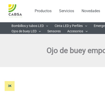
Ir
al
Productos
Servicios
Novedades
contenido
Bombillos y tubos LED
Cinta LED y Perfiles
Emerge
Ojos de buey LED
Sensores
Accesorios
Ojo de buey empo
3K