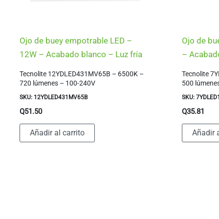
Ojo de buey empotrable LED –
Ojo de bu
12W – Acabado blanco – Luz fría
– Acabado
Tecnolite 12YDLED431MV65B – 6500K –
Tecnolite 
720 lúmenes – 100-240V
500 lúmene
SKU: 12YDLED431MV65B
SKU: 7YDLE
Q
51.50
Q
35.81
Añadir al carrito
Añadir a