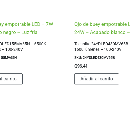
ey empotrable LED – 7W
Ojo de buey empotrable 
 negro – Luz fría
24W – Acabado blanco – 
7YDLED155MV65N – 6500K –
Tecnolite 24YDLED430MV65B 
s – 100-240V
1600 lúmenes – 100-240V
D155MV65N
SKU: 24YDLED430MV65B
Q
96.41
l carrito
Añadir al carrito