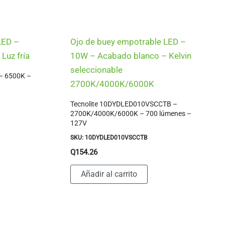
LED –
Ojo de buey empotrable LED –
Luz fría
10W – Acabado blanco – Kelvin
seleccionable
– 6500K –
2700K/4000K/6000K
Tecnolite 10DYDLED010VSCCTB –
2700K/4000K/6000K – 700 lúmenes –
127V
SKU: 10DYDLED010VSCCTB
Q
154.26
Añadir al carrito