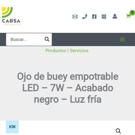
Ir
al
contenido
Buscar
por:
Productos
|
Servicios
Ojo de buey empotrable
LED – 7W – Acabado
negro – Luz fría
65K