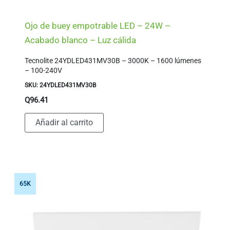
Ojo de buey empotrable LED – 24W –
Acabado blanco – Luz cálida
Tecnolite 24YDLED431MV30B – 3000K – 1600 lúmenes
– 100-240V
SKU: 24YDLED431MV30B
Q
96.41
Añadir al carrito
65K