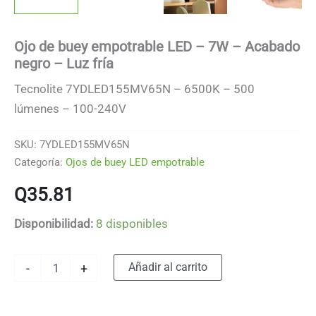
Ojo de buey empotrable LED – 7W – Acabado
negro – Luz fría
Tecnolite 7YDLED155MV65N – 6500K – 500
lúmenes – 100-240V
SKU:
7YDLED155MV65N
Categoría:
Ojos de buey LED empotrable
Q
35.81
Disponibilidad:
8 disponibles
Ojo
Alternative:
Añadir al carrito
-
+
de
buey
empotrable