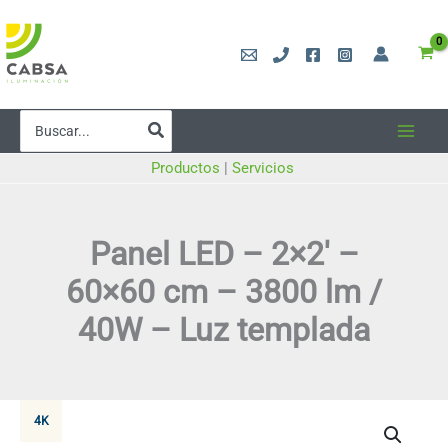
Ir
al
contenido
Buscar
por:
Productos
|
Servicios
Panel LED – 2×2′ –
60×60 cm – 3800 lm /
40W – Luz templada
4K