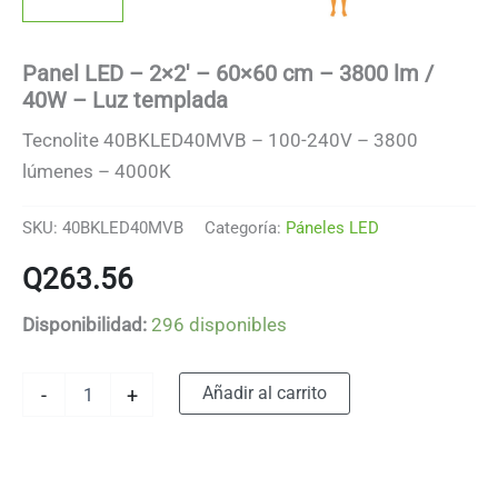
Panel LED – 2×2′ – 60×60 cm – 3800 lm /
40W – Luz templada
Tecnolite 40BKLED40MVB – 100-240V – 3800
lúmenes – 4000K
SKU:
40BKLED40MVB
Categoría:
Páneles LED
Q
263.56
Disponibilidad:
296 disponibles
Panel
Alternative:
Añadir al carrito
-
+
LED
-
2x2'
-
60x60