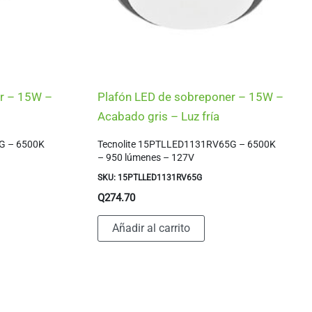
er – 15W –
Plafón LED de sobreponer – 15W –
Acabado gris – Luz fría
G – 6500K
Tecnolite 15PTLLED1131RV65G – 6500K
– 950 lúmenes – 127V
SKU: 15PTLLED1131RV65G
Q
274.70
Añadir al carrito