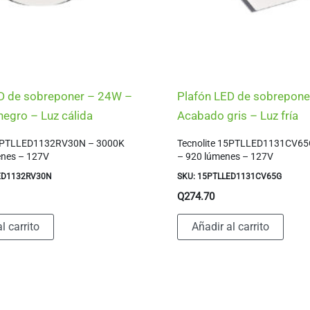
D de sobreponer – 24W –
Plafón LED de sobrepon
egro – Luz cálida
Acabado gris – Luz fría
24PTLLED1132RV30N – 3000K
Tecnolite 15PTLLED1131CV65
enes – 127V
– 920 lúmenes – 127V
ED1132RV30N
SKU: 15PTLLED1131CV65G
Q
274.70
l carrito
Añadir al carrito