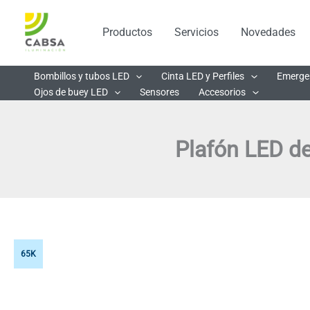
Ir
al
Productos
Servicios
Novedades
contenido
Bombillos y tubos LED
Cinta LED y Perfiles
Emerge
Ojos de buey LED
Sensores
Accesorios
Plafón LED de
65K