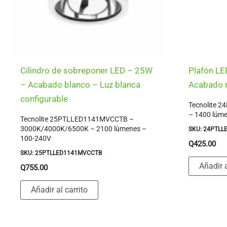
Cilindro de sobreponer LED – 25W
Plafón LE
– Acabado blanco – Luz blanca
Acabado n
configurable
Tecnolite 
– 1400 lúm
Tecnolite 25PTLLED1141MVCCTB –
3000K/4000K/6500K – 2100 lúmenes –
SKU: 24PTLL
100-240V
Q
425.00
SKU: 25PTLLED1141MVCCTB
Añadir a
Q
755.00
Añadir al carrito