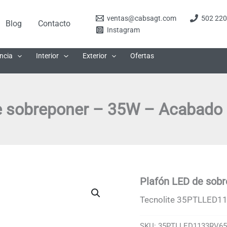
ventas@cabsagt.com
502 220
Blog
Contacto
Instagram
ncia
Interior
Exterior
Ofertas
 sobreponer – 35W – Acabado g
Plafón LED de sobr
Tecnolite 35PTLLED1
SKU:
35PTLLED1133RV6