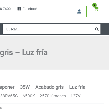
8-7400
Facebook
Buscar
por:
ris – Luz fría
eponer – 35W – Acabado gris – Luz fría
133RV65G – 6500K – 2570 lúmenes – 127V
5G