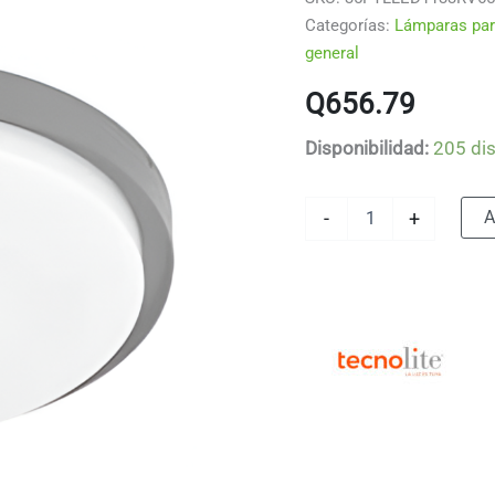
Categorías:
Lámparas par
general
Q
656.79
Disponibilidad:
205 di
Plafón
A
-
+
LED
de
sobreponer
-
35W
-
Acabado
gris
-
Luz
fría
cantidad