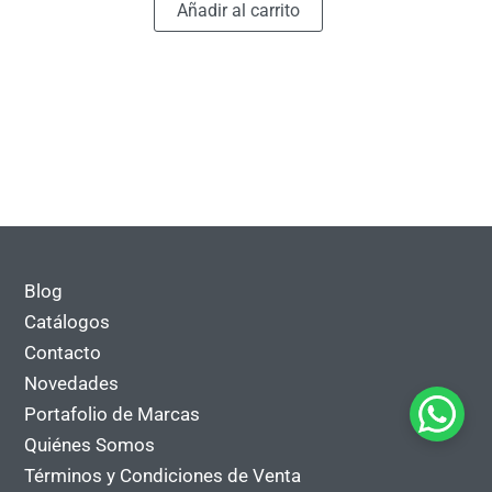
original
actual
Añadir al carrito
era:
es:
Q263.00.
Q128.00.
Blog
Catálogos
Contacto
Novedades
Portafolio de Marcas
Quiénes Somos
Términos y Condiciones de Venta