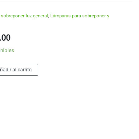
 sobreponer luz general
,
Lámparas para sobreponer y
El
.00
o
precio
nibles
al
actual
Alternative:
ñadir al carrito
es:
.00.
Q222.00.