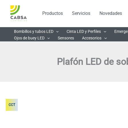
Ir
al
Productos
Servicios
Novedades
contenido
Bombillos y tubos LED
Cinta LED y Perfiles
Emerge
Ojos de buey LED
Sensores
Accesorios
Plafón LED de so
CCT