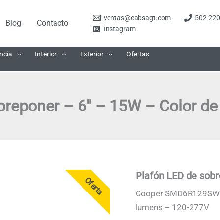
ventas@cabsagt.com
502 220
Blog
Contacto
Instagram
ncia
Interior
Exterior
Ofertas
breponer – 6″ – 15W – Color de 
Plafón LED de sobr
Oferta
Cooper SMD6R129SW
lumens – 120-277V