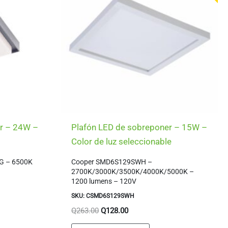
er – 24W –
Plafón LED de sobreponer – 15W –
Color de luz seleccionable
G – 6500K
Cooper SMD6S129SWH –
2700K/3000K/3500K/4000K/5000K –
1200 lumens – 120V
SKU: CSMD6S129SWH
El
El
Q
263.00
Q
128.00
precio
precio