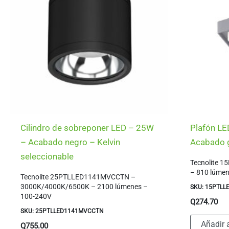
Cilindro de sobreponer LED – 25W
Plafón LE
– Acabado negro – Kelvin
Acabado g
seleccionable
Tecnolite 
– 810 lúme
Tecnolite 25PTLLED1141MVCCTN –
3000K/4000K/6500K – 2100 lúmenes –
SKU: 15PTLL
100-240V
Q
274.70
SKU: 25PTLLED1141MVCCTN
Añadir a
Q
755.00