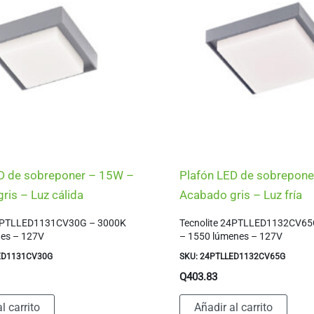
D de sobreponer – 15W –
Plafón LED de sobrepon
ris – Luz cálida
Acabado gris – Luz fría
15PTLLED1131CV30G – 3000K
Tecnolite 24PTLLED1132CV65
nes – 127V
– 1550 lúmenes – 127V
ED1131CV30G
SKU: 24PTLLED1132CV65G
Q
403.83
l carrito
Añadir al carrito