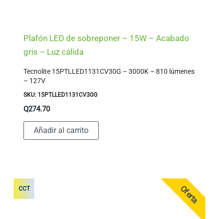
Plafón LED de sobreponer – 15W – Acabado
gris – Luz cálida
Tecnolite 15PTLLED1131CV30G – 3000K – 810 lúmenes
– 127V
SKU: 15PTLLED1131CV30G
Q
274.70
Añadir al carrito
Oferta
CCT