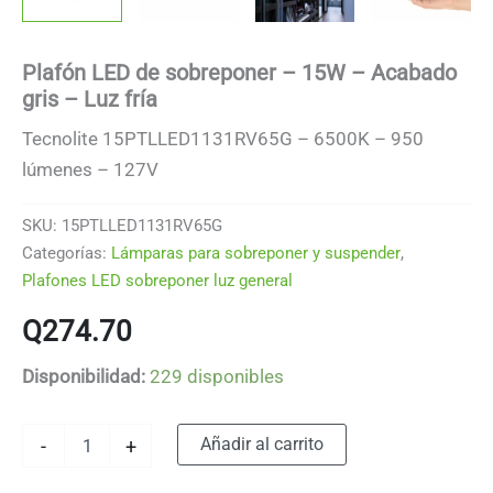
Plafón LED de sobreponer – 15W – Acabado
gris – Luz fría
Tecnolite 15PTLLED1131RV65G – 6500K – 950
lúmenes – 127V
SKU:
15PTLLED1131RV65G
Categorías:
Lámparas para sobreponer y suspender
,
Plafones LED sobreponer luz general
Q
274.70
Disponibilidad:
229 disponibles
Plafón
Alternative:
Añadir al carrito
-
+
LED
de