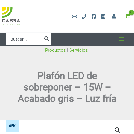
Ir
al
contenido
Buscar
por:
Productos
|
Servicios
Plafón LED de
sobreponer – 15W –
Acabado gris – Luz fría
65K