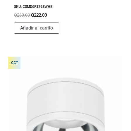
SKU: CSMD6R129SWHE
El
El
Q
263.00
Q
222.00
precio
precio
original
actual
Añadir al carrito
era:
es:
Q263.00.
Q222.00.
CCT