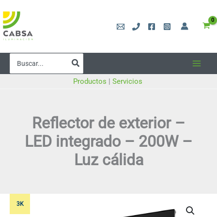
Ir
al
contenido
Buscar
por:
Productos
|
Servicios
Reflector de exterior –
LED integrado – 200W –
Luz cálida
3K