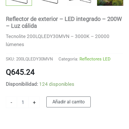
Reflector de exterior – LED integrado – 200W
– Luz cálida
Tecnolite 200LQLEDY30MVN – 3000K – 20000
lúmenes
SKU:
200LQLEDY30MVN
Categoría:
Reflectores LED
Q
645.24
Disponibilidad:
124 disponibles
Reflector
Alternative:
Añadir al carrito
-
+
de
exterior
-
LED
integrado