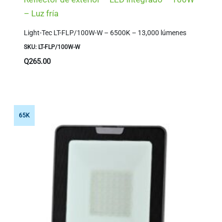
– Luz fría
Light-Tec LT-FLP/100W-W – 6500K – 13,000 lúmenes
SKU: LT-FLP/100W-W
Q
265.00
65K