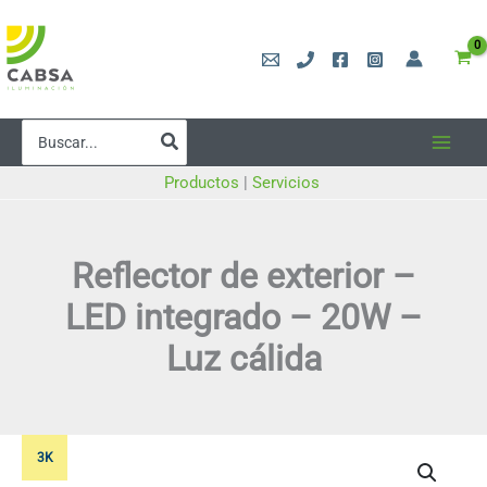
Ir
al
contenido
Buscar
por:
Productos
|
Servicios
Reflector de exterior –
LED integrado – 20W –
Luz cálida
3K