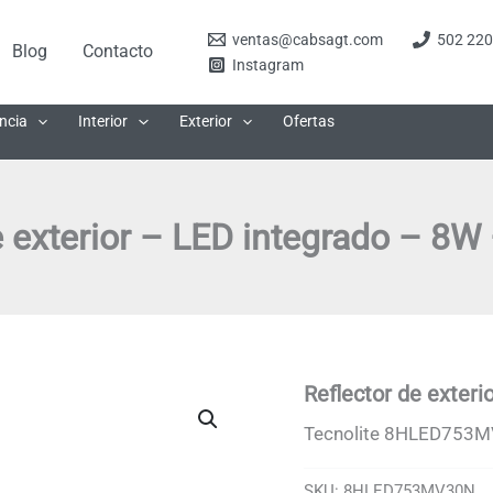
ventas@cabsagt.com
502 220
Blog
Contacto
Instagram
ncia
Interior
Exterior
Ofertas
e exterior – LED integrado – 8W 
Reflector de exteri
Tecnolite 8HLED753M
SKU:
8HLED753MV30N