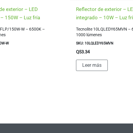
de exterior – LED
Reflector de exterior – L
 – 150W – Luz fría
integrado – 10W – Luz fr
LT-FLP/150W-W – 6500K –
Tecnolite 10LQLEDY65MVN – 
nes
1000 lúmenes
50W-W
SKU: 10LQLEDY65MVN
Q
53.34
Leer más