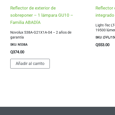
Reflector de exterior de
Reflector 
sobreponer – 1 lámpara GU10 –
integrado
Familia ABADÍA
Light-Tec 
19500 lúme
Novolux 538A-G21X1A-04 – 2 años de
garantía
SKU: LT-FL/1
Q
553.00
SKU: N538A
Q
374.00
Añadir al carrito