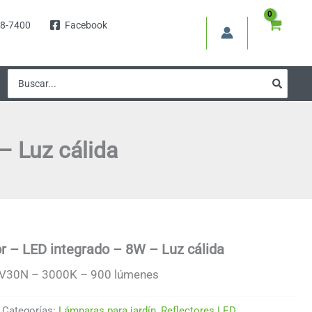
8-7400
Facebook
Buscar
por:
– Luz cálida
or – LED integrado – 8W – Luz cálida
V30N – 3000K – 900 lúmenes
Categorías:
Lámparas para jardín
,
Reflectores LED