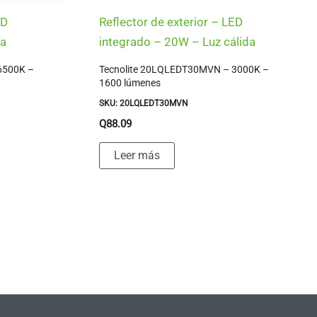
ED
Reflector de exterior – LED
ía
integrado – 20W – Luz cálida
6500K –
Tecnolite 20LQLEDT30MVN – 3000K –
1600 lúmenes
SKU: 20LQLEDT30MVN
Q
88.09
Leer más