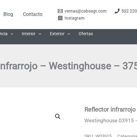
ventas@cabsagt.com
502 220
Blog
Contacto
Instagram
ncia
Interior
Exterior
Ofertas
 infrarrojo – Westinghouse – 3
Reflector infrarro
Westinghouse 03915 
SKU:
W03915
Categorí