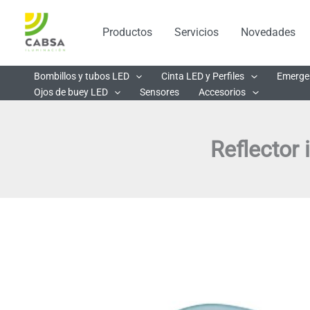
Ir
al
Productos
Servicios
Novedades
contenido
Bombillos y tubos LED
Cinta LED y Perfiles
Emerge
Ojos de buey LED
Sensores
Accesorios
Reflector