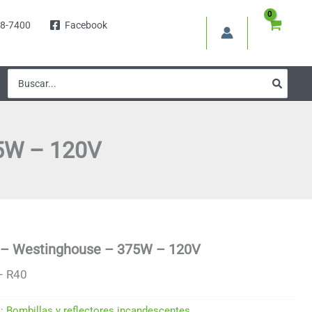
8-7400
Facebook
Buscar
por:
75W – 120V
jo – Westinghouse – 375W – 120V
– R40
a:
Bombillas y reflectores incandescentes