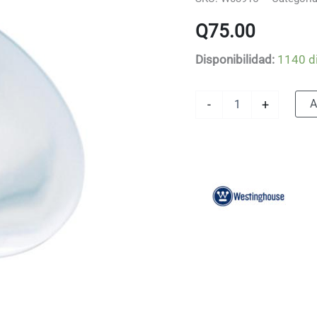
Q
75.00
Disponibilidad:
1140 d
Reflector
A
-
+
infrarrojo
-
Westinghouse
-
375W
-
120V
cantidad