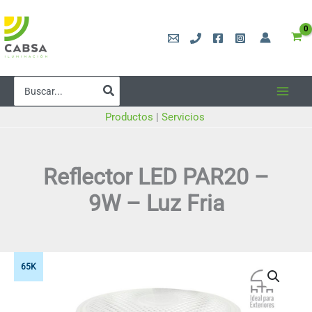
Ir
al
contenido
Buscar
por:
Productos
|
Servicios
Reflector LED PAR20 –
9W – Luz Fria
65K