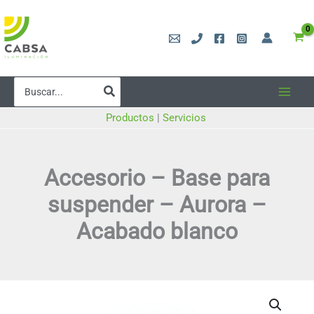
Ir
al
contenido
Buscar
por:
Productos
|
Servicios
Accesorio – Base para
suspender – Aurora –
Acabado blanco