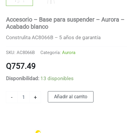
Accesorio – Base para suspender – Aurora –
Acabado blanco
Construlita AC8066B – 5 años de garantía
SKU:
AC8066B
Categoría:
Aurora
Q
757.49
Disponibilidad:
13 disponibles
Accesorio
Alternative:
Añadir al carrito
-
+
-
Base
para
suspender
-
Aurora