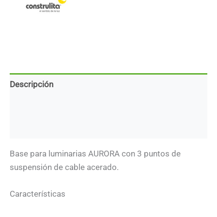
-
Acabado
blanco
cantidad
Descripción
Marca
Descargas
Base para luminarias AURORA con 3 puntos de
suspensión de cable acerado.
Características