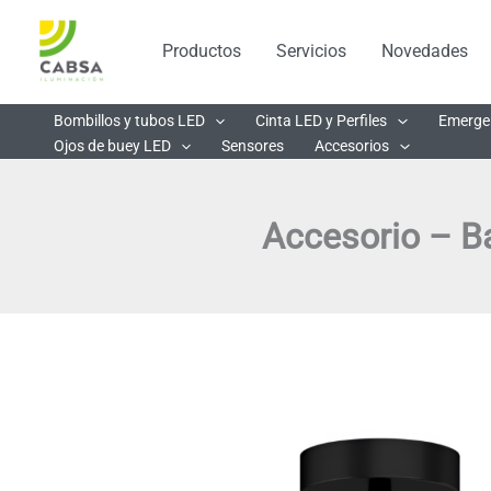
Ir
al
Productos
Servicios
Novedades
contenido
Bombillos y tubos LED
Cinta LED y Perfiles
Emerge
Ojos de buey LED
Sensores
Accesorios
Accesorio – B