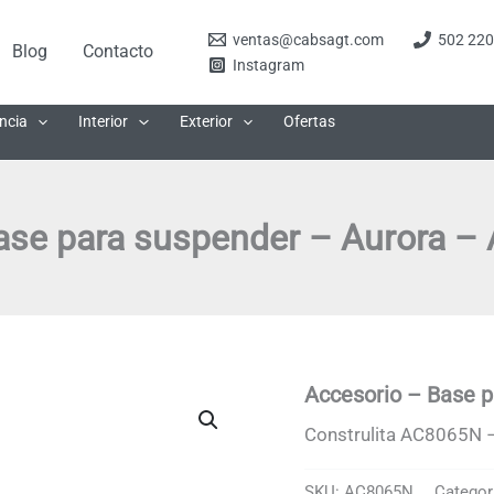
ventas@cabsagt.com
502 220
Blog
Contacto
Instagram
ncia
Interior
Exterior
Ofertas
ase para suspender – Aurora –
Accesorio – Base 
Construlita AC8065N –
SKU:
AC8065N
Categor