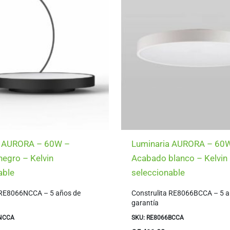
a AURORA – 60W –
Luminaria AURORA – 60
egro – Kelvin
Acabado blanco – Kelvin
able
seleccionable
 RE8066NCCA – 5 años de
Construlita RE8066BCCA – 5 a
garantía
6NCCA
SKU: RE8066BCCA