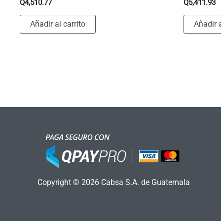
Q
4,510.77
Q
5,411.93
Añadir al carrito
Añadir a
Copyright © 2026 Cabsa S.A. de Guatemala