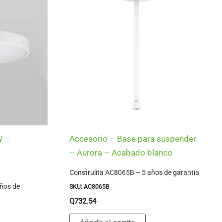
W –
Accesorio – Base para suspender
– Aurora – Acabado blanco
Construlita AC8065B – 5 años de garantía
ños de
SKU: AC8065B
Q
732.54