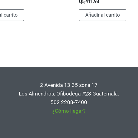
Q
5,411.93
l carrito
Añadir al carrito
2 Avenida 13-35 zona 17
Los Almendros, Ofibodega #28 Guatemala.
502 2208-7400
¿Cómo llegar?