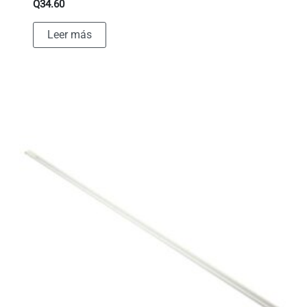
Q
34.60
Leer más