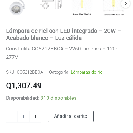
Lámpara de riel con LED integrado – 20W –
Acabado blanco – Luz cálida
Construlita CO5212BBCA – 2260 lúmenes – 120-
277V
SKU:
CO5212BBCA
Categoría:
Lámparas de riel
Q
1,307.49
Disponibilidad:
310 disponibles
Lámpara
Alternative:
Añadir al carrito
-
+
de
riel
con