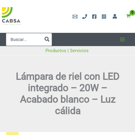
Ir
al
contenido
Buscar
por:
Productos
|
Servicios
Lámpara de riel con LED
integrado – 20W –
Acabado blanco – Luz
cálida