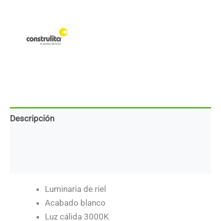
LED
integrado
-
20W
-
Acabado
blanco
-
Luz
cálida
cantidad
Descripción
Marca
Descargas
Luminaria de riel
Acabado blanco
Luz cálida 3000K