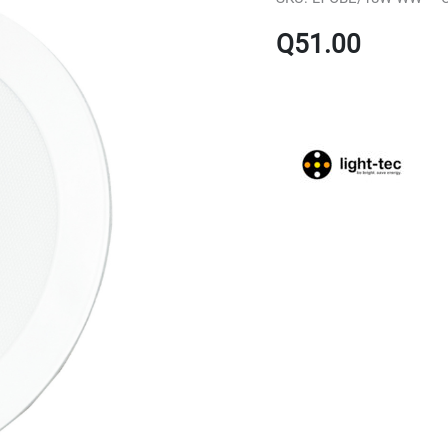
Q
51.00