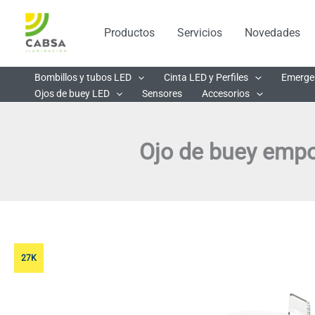
Ir
al
Productos
Servicios
Novedades
contenido
Bombillos y tubos LED
Cinta LED y Perfiles
Emerge
Ojos de buey LED
Sensores
Accesorios
Ojo de buey empo
27K