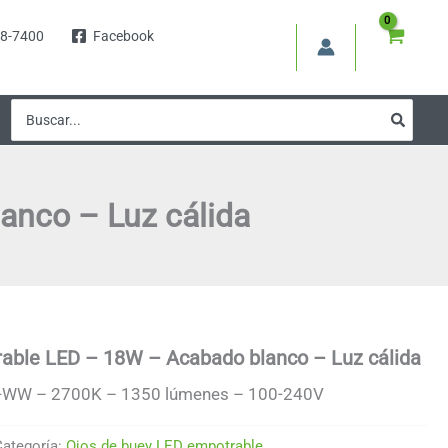
8-7400
Facebook
Buscar
por:
anco – Luz cálida
rable LED – 18W – Acabado blanco – Luz cálida
W-WW – 2700K – 1350 lúmenes – 100-240V
Categoría:
Ojos de buey LED empotrable