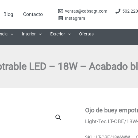
ventas@cabsagt.com
502 220
Blog
Contacto
Instagram
ncia
Interior
Exterior
Ofertas
trable LED – 18W – Acabado bl
Ojo de buey empot
Light-Tec LT-OBE/18
SKU:
LT-OBE/18W-WW