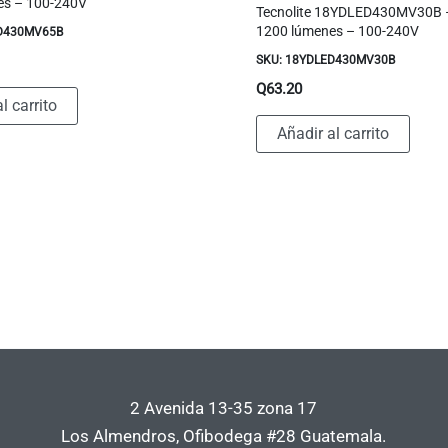
es – 100-240V
Tecnolite 18YDLED430MV30B 
1200 lúmenes – 100-240V
ED430MV65B
SKU: 18YDLED430MV30B
Q
63.20
l carrito
Añadir al carrito
2 Avenida 13-35 zona 17
Los Almendros, Ofibodega #28 Guatemala.