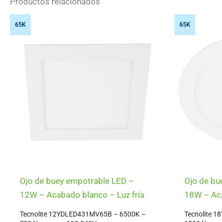
Productos relacionados
65K
65K
Ojo de buey empotrable LED –
Ojo de bu
12W – Acabado blanco – Luz fría
18W – Aca
Tecnolite 12YDLED431MV65B – 6500K –
Tecnolite 