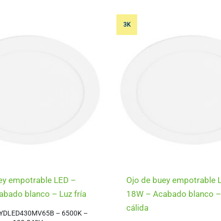
3K
ey empotrable LED –
Ojo de buey empotrable 
bado blanco – Luz fría
18W – Acabado blanco –
cálida
18YDLED430MV65B – 6500K –