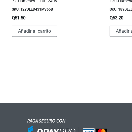
720 lúmenes – 100-240V
1200 lúmen
SKU: 12YDLED431MV65B
SKU: 18YDL
Q
51.50
Q
63.20
Añadir al carrito
Añadir a