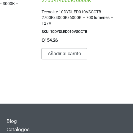
2700K/4000K/6000K
– 3000K –
Tecnolite 10DYDLED010VSCCTB –
2700K/4000K/6000K – 700 lúmenes –
127V
SKU: 10DYDLED010VSCCTB
Q
154.26
Añadir al carrito
Blog
Catálogos